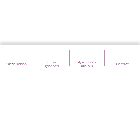
Onze
Agenda en
Onze school
Contact
groepen
nieuws
Heb je vragen over onze school?