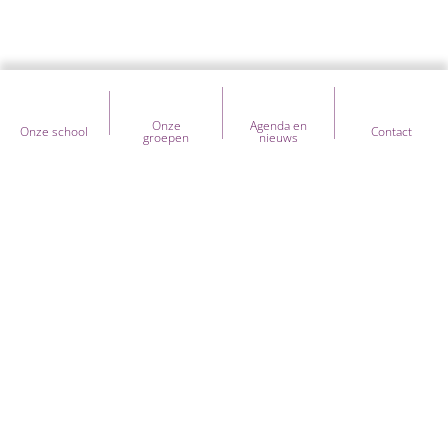
Onze
Agenda en
Onze school
Contact
groepen
nieuws
Heb je vragen over onze school?
+31 (0) 597 - 430 730
kcheiligerlee@sooog.nl
Bezoekadres:
Schoollaan 5
,
9677PV
Heiligerlee